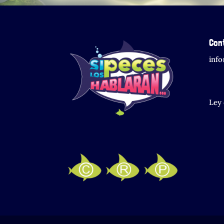
Con
inf
Ley 